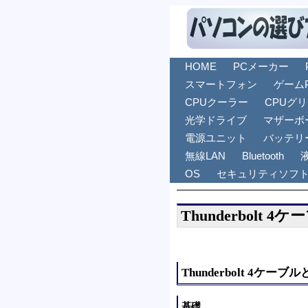
HOME
PCメーカー
スマートフォン
ゲーム
CPUクーラー
CPUグ
光学ドライブ
マザーボ
電源ユニット
バッテリ
無線LAN
Bluetooth
OS
セキュリティソフ
Thunderbolt 4
Thunderbolt 4ケーブ
基礎