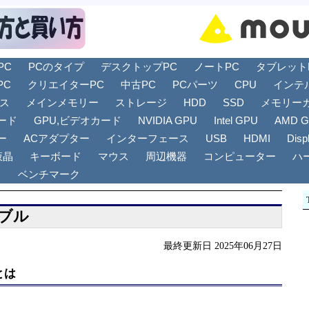
PC
PCのタイプ
デスクトップPC
ノートPC
タブレットPC
PC
クリエイターPC
中古PC
PCパーツ
CPU
インテ
リス
メインメモリー
ストレージ
HDD
SSD
メモリー
ード
GPU,ビデオカード
NVIDIA GPU
Intel GPU
AMD 
ー
ACアダプター
インターフェース
USB
HDMI
Disp
液晶
キーボード
マウス
周辺機器
コンピューター
ハ
ト
ベンチマーク
ケーブル
最終更新日 2025年06月27日
ルとは