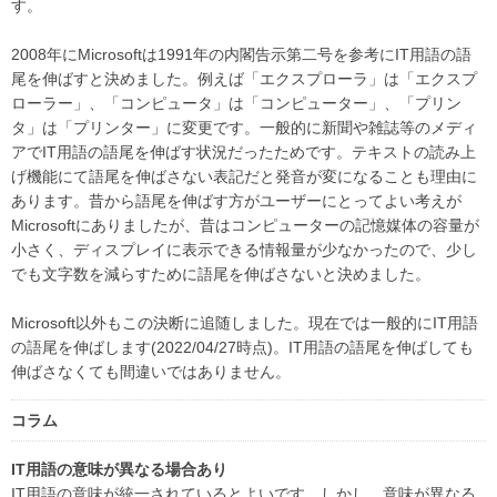
す。
2008年にMicrosoftは1991年の内閣告示第二号を参考にIT用語の語
尾を伸ばすと決めました。例えば「エクスプローラ」は「エクスプ
ローラー」、「コンピュータ」は「コンピューター」、「プリン
タ」は「プリンター」に変更です。一般的に新聞や雑誌等のメディ
アでIT用語の語尾を伸ばす状況だったためです。テキストの読み上
げ機能にて語尾を伸ばさない表記だと発音が変になることも理由に
あります。昔から語尾を伸ばす方がユーザーにとってよい考えが
Microsoftにありましたが、昔はコンピューターの記憶媒体の容量が
小さく、ディスプレイに表示できる情報量が少なかったので、少し
でも文字数を減らすために語尾を伸ばさないと決めました。
Microsoft以外もこの決断に追随しました。現在では一般的にIT用語
の語尾を伸ばします(2022/04/27時点)。IT用語の語尾を伸ばしても
伸ばさなくても間違いではありません。
コラム
IT用語の意味が異なる場合あり
IT用語の意味が統一されているとよいです。しかし、意味が異なる