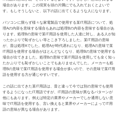
場合があります。この現実を頭の片隅にでも入れておくとよいで
す。もしそうしないと、以下の話に出てくるような人になります。
パソコンに限らず様々な家電製品で使用する某IT用語について、処
理Aの内容を意味する場合もあれば処理Bの内容を意味する場合があ
ります。処理Bの意味で某IT用語を使用した人達に対し、ある人が知
ったかぶりで恥ずかしい等とこき下ろしました。某IT用語の意味
が、昔は処理Aでした。処理Aが時代遅れになり、処理Aの意味で某
IT用語を使用する場合がほとんどなくなり、処理Bの意味で使用する
場合が出てきました。処理Bの意味で某IT用語を使用しても全く知っ
たかぶりでも恥ずかしいことでもありませんでした。メーカーも処
理Bの意味で某IT用語を使用する場合が多いので、その意味で某IT用
語を使用する方が通じやすいです。
この話に出てきた某IT用語は、昔と違って今では別の意味でも使用
するようになったIT用語ですが、IT用語の意味が異なるパターンが
他にもあります。例えば特定の業界やメーカーでしか通用しない意
味でIT用語を使用する、言い換えると業界やメーカーによってIT用
語の意味が異なる場合があります。