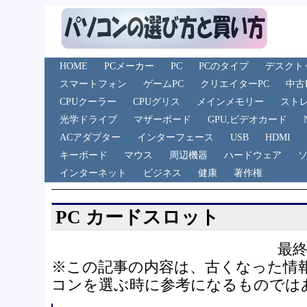
HOME
PCメーカー
PC
PCのタイプ
デスクト
スマートフォン
ゲームPC
クリエイターPC
中古
CPUクーラー
CPUグリス
メインメモリー
スト
光学ドライブ
マザーボード
GPU,ビデオカード
ACアダプター
インターフェース
USB
HDMI
キーボード
マウス
周辺機器
ハードウェア
インターネット
ビジネス
健康
著作権
PC カードスロット
最終
※この記事の内容は、古くなった情
コンを選ぶ時に参考になるものでは