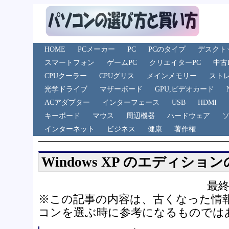
HOME
PCメーカー
PC
PCのタイプ
デスクト
スマートフォン
ゲームPC
クリエイターPC
中古
CPUクーラー
CPUグリス
メインメモリー
スト
光学ドライブ
マザーボード
GPU,ビデオカード
ACアダプター
インターフェース
USB
HDMI
キーボード
マウス
周辺機器
ハードウェア
インターネット
ビジネス
健康
著作権
Windows XP のエディショ
最終
※この記事の内容は、古くなった情
コンを選ぶ時に参考になるものでは