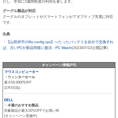
だし、学習に2週間程度の利用を要します。
グーグル製品が対応
グーグルのタブレットやスマートフォンがアダプティブ充電に対応
です。
出典
・
【山田祥平のRe:config.sys】へたったバッテリを自分で交換すれ
ば、古いPCが新品同様に復活 - PC Watch
(2023/07/22公開記事)
キャンペーン情報(PR)
マウスコンピューター
・ウィンターセール
最大50,000円OFF
(2月5日迄)
DELL
・今週のおすすめ製品
対象製品が最大15%OFFでお買い得
(キャンペーン実施中)