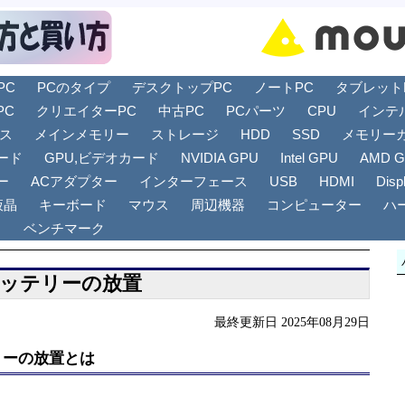
PC
PCのタイプ
デスクトップPC
ノートPC
タブレットPC
PC
クリエイターPC
中古PC
PCパーツ
CPU
インテ
リス
メインメモリー
ストレージ
HDD
SSD
メモリー
ード
GPU,ビデオカード
NVIDIA GPU
Intel GPU
AMD 
ー
ACアダプター
インターフェース
USB
HDMI
Disp
液晶
キーボード
マウス
周辺機器
コンピューター
ハ
ト
ベンチマーク
ッテリーの放置
最終更新日 2025年08月29日
リーの放置とは