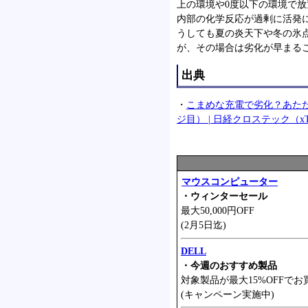
上の環境や0度以下の環境で
内部の化学反応が過剰に活発
うしても夏の炎天下や冬の氷
が、その場合は劣化が早まる
出典
・
こまめな充電で劣化？あた
ジ目） | 日経クロステック（x
マウスコンピューター
・ウィンターセール
最大50,000円OFF
(2月5日迄)
DELL
・今週のおすすめ製品
対象製品が最大15%OFFでお
(キャンペーン実施中)