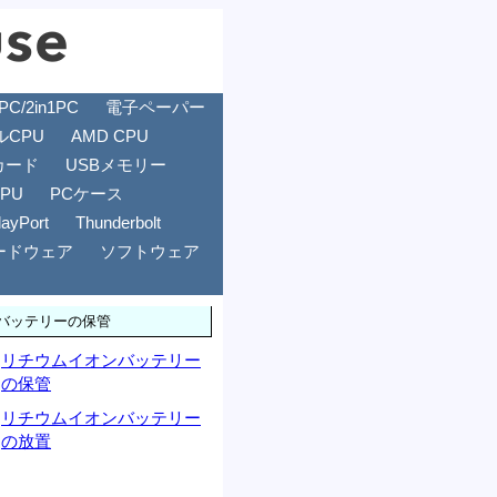
/2in1PC
電子ペーパー
ルCPU
AMD CPU
カード
USBメモリー
GPU
PCケース
layPort
Thunderbolt
ードウェア
ソフトウェア
バッテリーの保管
リチウムイオンバッテリー
の保管
リチウムイオンバッテリー
の放置