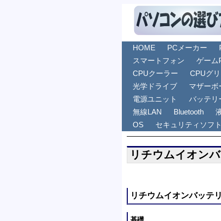
HOME
PCメーカー
スマートフォン
ゲーム
CPUクーラー
CPUグ
光学ドライブ
マザーボ
電源ユニット
バッテリ
無線LAN
Bluetooth
OS
セキュリティソフ
リチウムイオンバ
リチウムイオンバッテ
基礎