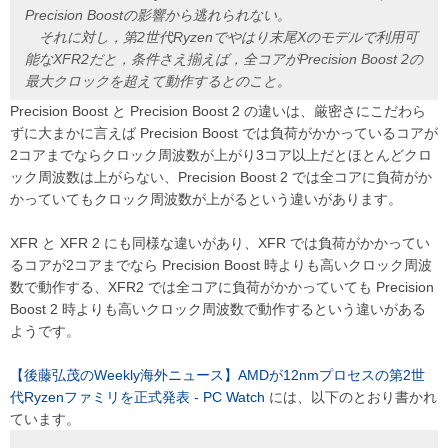
Precision Boostの影響から逃れられない。
それに対し，第2世代Ryzenでやはり末尾Xのモデルで利用可
能なXFR2だと，条件さえ揃えば，全コアがPrecision Boost 2の
最大クロックを超えて動作するとのこと。
Precision Boost と Precision Boost 2 の違いは、厳密さにこだわら
ずに大まかに言えば Precision Boost では負荷がかかっているコアが
2コアまでならクロック周波数が上がり3コア以上だとほとんどクロ
ック周波数は上がらない、Precision Boost 2 では全コアに負荷がか
かっていてもクロック周波数が上がるという違いがあります。
XFR と XFR 2 にも同様な違いがあり、XFR では負荷がかかってい
るコアが2コアまでなら Precision Boost 時よりも高いクロック周波
数で動作する、XFR2 では全コアに負荷がかかっていても Precision
Boost 2 時よりも高いクロック周波数で動作するという違いがある
ようです。
【後藤弘茂のWeekly海外ニュース】AMDが12nmプロセスの第2世
代Ryzenファミリを正式発表 - PC Watch
には、以下のとおり書かれ
ています。