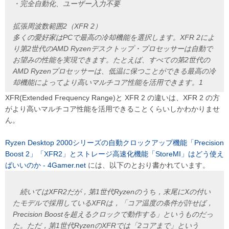
・完全自動化、ユーザー入力不要
拡張周波数範囲2（XFR 2）
多くの愛好家はPCで最高の冷却機能を選択します。XFR 2によ
り第2世代のAMD Ryzenデスクトップ・プロセッサーは自動で
お望みの性能を実現できます。たとえば、すべての第2世代の
AMD Ryzenプロセッサーは、低温に保つことができる最高の冷
却機能によってより高いマルチコア性能を活用できます。1
XFR(Extended Frequency Range)と XFR 2 の違いは、XFR 2 の方
がより高いマルチコア性能を活用できることくらいしかわかりませ
ん。
Ryzen Desktop 2000シリーズの自動クロックアップ機能「Precision
Boost 2」「XFR2」とストレージ高速化機能「StoreMI」はどう使え
ばいいのか - 4Gamer.net
には、以下のとおり書かれています。
続いてはXFR2だが，第1世代Ryzenのうち，末尾にXの付い
たモデルで採用しているXFRは，「コア温度の条件が許せば，
Precision Boostを超えるクロックで動作する」というものだっ
た。ただ，第1世代RyzenのXFRでは「2コアまで」という