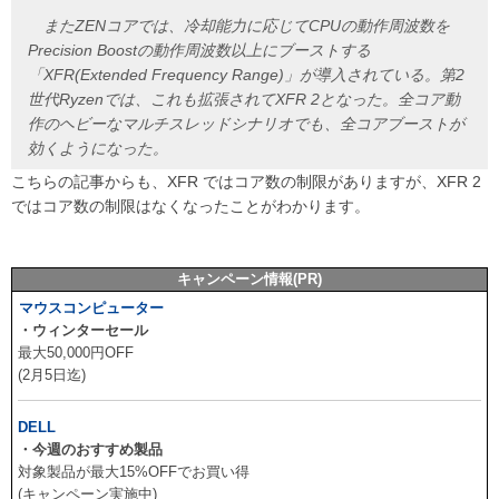
またZENコアでは、冷却能力に応じてCPUの動作周波数を
Precision Boostの動作周波数以上にブーストする
「XFR(Extended Frequency Range)」が導入されている。第2
世代Ryzenでは、これも拡張されてXFR 2となった。全コア動
作のヘビーなマルチスレッドシナリオでも、全コアブーストが
効くようになった。
こちらの記事からも、XFR ではコア数の制限がありますが、XFR 2
ではコア数の制限はなくなったことがわかります。
キャンペーン情報(PR)
マウスコンピューター
・ウィンターセール
最大50,000円OFF
(2月5日迄)
DELL
・今週のおすすめ製品
対象製品が最大15%OFFでお買い得
(キャンペーン実施中)