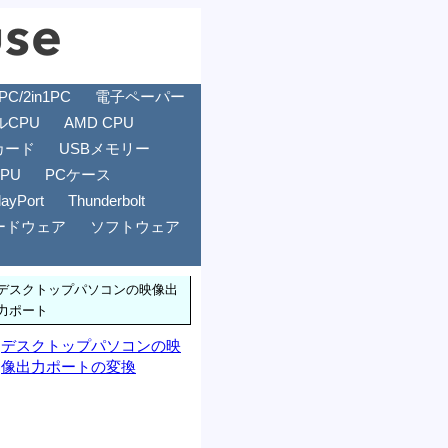
/2in1PC
電子ペーパー
ルCPU
AMD CPU
カード
USBメモリー
GPU
PCケース
layPort
Thunderbolt
ードウェア
ソフトウェア
デスクトップパソコンの映像出
力ポート
デスクトップパソコンの映
像出力ポートの変換