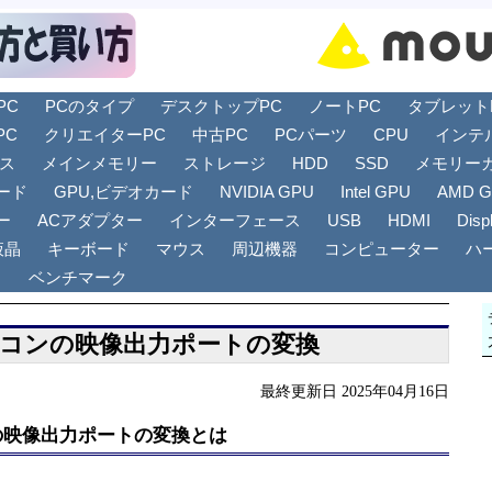
PC
PCのタイプ
デスクトップPC
ノートPC
タブレットPC
PC
クリエイターPC
中古PC
PCパーツ
CPU
インテ
リス
メインメモリー
ストレージ
HDD
SSD
メモリー
ード
GPU,ビデオカード
NVIDIA GPU
Intel GPU
AMD 
ー
ACアダプター
インターフェース
USB
HDMI
Disp
液晶
キーボード
マウス
周辺機器
コンピューター
ハ
ト
ベンチマーク
コンの映像出力ポートの変換
最終更新日 2025年04月16日
の映像出力ポートの変換とは