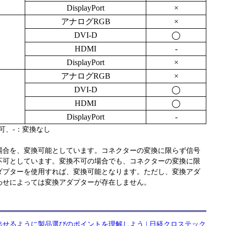
DisplayPort
×
アナログRGB
×
DVI-D
◯
HDMI
-
DisplayPort
×
アナログRGB
×
DVI-D
◯
HDMI
◯
DisplayPort
-
可、-：変換なし
場合を、変換可能としています。コネクターの変換に限らず信号
不可としています。変換不可の場合でも、コネクターの変換に限
ダプターを使用すれば、変換可能となります。ただし、変換アダ
わせによっては変換アダプターが存在しません。
せるように製品選びのポイントを理解しよう | 日経クロステック