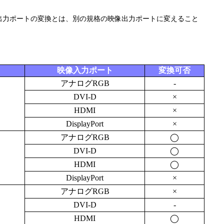
出力ポートの変換とは、別の規格の映像出力ポートに変えること
映像入力ポート
変換可否
アナログRGB
-
DVI-D
×
HDMI
×
DisplayPort
×
アナログRGB
◯
DVI-D
◯
HDMI
◯
DisplayPort
×
アナログRGB
×
DVI-D
-
HDMI
◯