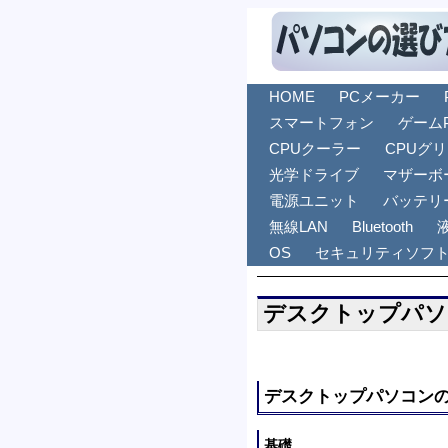
HOME
PCメーカー
スマートフォン
ゲーム
CPUクーラー
CPUグ
光学ドライブ
マザーボ
電源ユニット
バッテリ
無線LAN
Bluetooth
OS
セキュリティソフ
デスクトップパソ
デスクトップパソコン
基礎