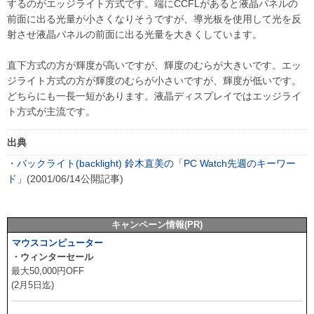
するのがエッジライト方式です。端にCCFLがあると液晶パネルの
前面に出る光量が小さくなりそうですが、導光板を使用して光を反
射させ液晶パネルの前面に出る光量を大きくしています。
直下方式の方が輝度が高いですが、輝度のむらが大きいです。エッ
ジライト方式の方が輝度のむらが小さいですが、輝度が低いです。
どちらにも一長一短があります。液晶ディスプレイではエッジライ
ト方式が主流です。
出典
・
バックライト(backlight) 鈴木直美の「PC Watch先週のキーワー
ド」
(2001/06/14公開記事)
キャンペーン情報(PR)
マウスコンピューター
・ウィンターセール
最大50,000円OFF
(2月5日迄)