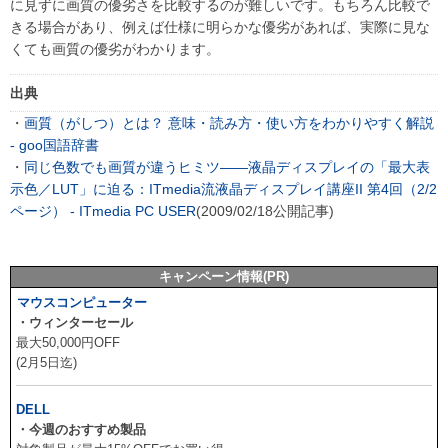
に見ずに画質の優劣さを比較するのが難しいです。もちろん比較で
きる場合があり、例えば仕様に明らかな優劣があれば、実際に見な
くても画質の優劣がわかります。
出典
・
画質（がしつ）とは？ 意味・読み方・使い方をわかりやすく解説
- goo国語辞書
・
同じ色数でも画質が違うヒミツ――液晶ディスプレイの「最大表
示色／LUT」に迫る：ITmedia流液晶ディスプレイ講座II 第4回（2/2
ページ） - ITmedia PC USER
(2009/02/18公開記事)
キャンペーン情報(PR)
マウスコンピューター
・ウィンターセール
最大50,000円OFF
(2月5日迄)
DELL
・今週のおすすめ製品