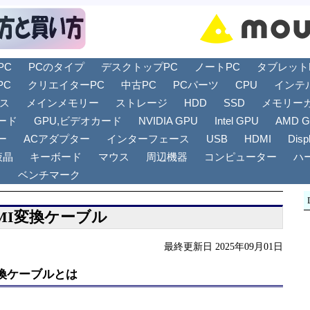
PC
PCのタイプ
デスクトップPC
ノートPC
タブレットPC
PC
クリエイターPC
中古PC
PCパーツ
CPU
インテ
リス
メインメモリー
ストレージ
HDD
SSD
メモリー
ード
GPU,ビデオカード
NVIDIA GPU
Intel GPU
AMD 
ー
ACアダプター
インターフェース
USB
HDMI
Disp
液晶
キーボード
マウス
周辺機器
コンピューター
ハ
ト
ベンチマーク
o HDMI変換ケーブル
最終更新日 2025年09月01日
DMI変換ケーブルとは