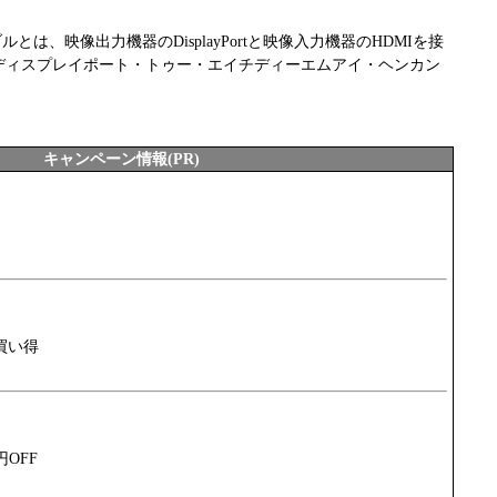
変換ケーブルとは、映像出力機器のDisplayPortと映像入力機器のHDMIを接
ディスプレイポート・トゥー・エイチディーエムアイ・ヘンカン
キャンペーン情報(PR)
買い得
円OFF