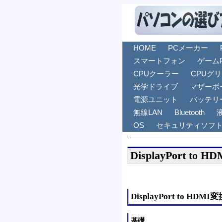
HOME
PCメーカー
スマートフォン
ゲーム
CPUクーラー
CPUグ
光学ドライブ
マザーボ
電源ユニット
バッテリ
無線LAN
Bluetooth
OS
セキュリティソフ
DisplayPort t
DisplayPort to H
基礎