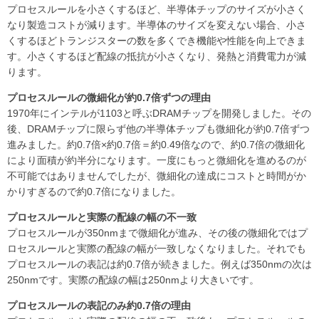
プロセスルールを小さくするほど、半導体チップのサイズが小さく
なり製造コストが減ります。半導体のサイズを変えない場合、小さ
くするほどトランジスターの数を多くでき機能や性能を向上できま
す。小さくするほど配線の抵抗が小さくなり、発熱と消費電力が減
ります。
プロセスルールの微細化が約0.7倍ずつの理由
1970年にインテルが1103と呼ぶDRAMチップを開発しました。その
後、DRAMチップに限らず他の半導体チップも微細化が約0.7倍ずつ
進みました。約0.7倍×約0.7倍＝約0.49倍なので、約0.7倍の微細化
により面積が約半分になります。一度にもっと微細化を進めるのが
不可能ではありませんでしたが、微細化の達成にコストと時間がか
かりすぎるので約0.7倍になりました。
プロセスルールと実際の配線の幅の不一致
プロセスルールが350nmまで微細化が進み、その後の微細化ではプ
ロセスルールと実際の配線の幅が一致しなくなりました。それでも
プロセスルールの表記は約0.7倍が続きました。例えば350nmの次は
250nmです。実際の配線の幅は250nmより大きいです。
プロセスルールの表記のみ約0.7倍の理由