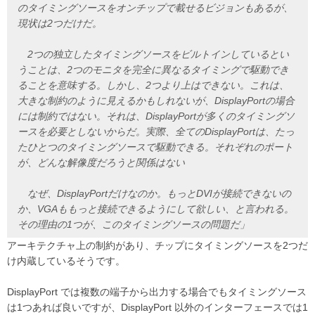
のタイミングソースをオンチップで載せるビジョンもあるが、
現状は2つだけだ。
2つの独立したタイミングソースをビルトインしているとい
うことは、2つのモニタを完全に異なるタイミングで駆動でき
ることを意味する。しかし、2つより上はできない。これは、
大きな制約のように見えるかもしれないが、DisplayPortの場合
には制約ではない。それは、DisplayPortが多くのタイミングソ
ースを必要としないからだ。実際、全てのDisplayPortは、たっ
たひとつのタイミングソースで駆動できる。それぞれのポート
が、どんな解像度だろうと関係はない
なぜ、DisplayPortだけなのか。もっとDVIが接続できないの
か、VGAももっと接続できるようにして欲しい、と言われる。
その理由の1つが、このタイミングソースの問題だ」
アーキテクチャ上の制約があり、チップにタイミングソースを2つだ
け内蔵しているそうです。
DisplayPort では複数の端子から出力する場合でもタイミングソース
は1つあれば良いですが、DisplayPort 以外のインターフェースでは1