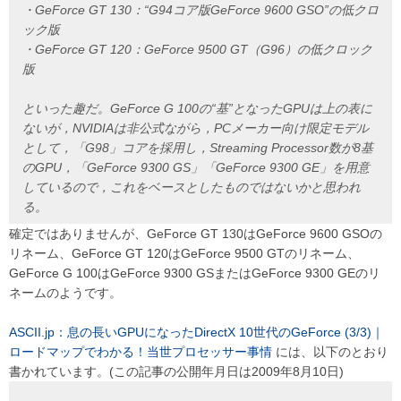
・GeForce GT 130：“G94コア版GeForce 9600 GSO”の低クロ
ック版
・GeForce GT 120：GeForce 9500 GT（G96）の低クロック
版
といった趣だ。GeForce G 100の“基”となったGPUは上の表に
ないが，NVIDIAは非公式ながら，PCメーカー向け限定モデル
として，「G98」コアを採用し，Streaming Processor数が8基
のGPU，「GeForce 9300 GS」「GeForce 9300 GE」を用意
しているので，これをベースとしたものではないかと思われ
る。
確定ではありませんが、GeForce GT 130はGeForce 9600 GSOの
リネーム、GeForce GT 120はGeForce 9500 GTのリネーム、
GeForce G 100はGeForce 9300 GSまたはGeForce 9300 GEのリ
ネームのようです。
ASCII.jp：息の長いGPUになったDirectX 10世代のGeForce (3/3)｜
ロードマップでわかる！当世プロセッサー事情
には、以下のとおり
書かれています。(この記事の公開年月日は2009年8月10日)