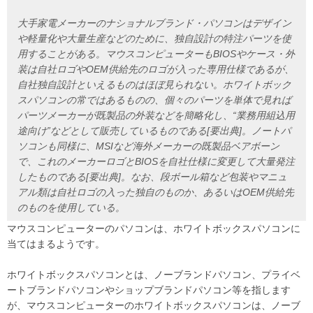
大手家電メーカーのナショナルブランド・パソコンはデザイン
や軽量化や大量生産などのために、独自設計の特注パーツを使
用することがある。マウスコンピューターもBIOSやケース・外
装は自社ロゴやOEM供給先のロゴが入った専用仕様であるが、
自社独自設計といえるものはほぼ見られない。ホワイトボック
スパソコンの常ではあるものの、個々のパーツを単体で見れば
パーツメーカーが既製品の外装などを簡略化し、“業務用組込用
途向け”などとして販売しているものである[要出典]。ノートパ
ソコンも同様に、MSIなど海外メーカーの既製品ベアボーン
で、これのメーカーロゴとBIOSを自社仕様に変更して大量発注
したものである[要出典]。なお、段ボール箱など包装やマニュ
アル類は自社ロゴの入った独自のものか、あるいはOEM供給先
のものを使用している。
マウスコンピューターのパソコンは、ホワイトボックスパソコンに
当てはまるようです。
ホワイトボックスパソコンとは、ノーブランドパソコン、プライベ
ートブランドパソコンやショップブランドパソコン等を指します
が、マウスコンピューターのホワイトボックスパソコンは、ノーブ