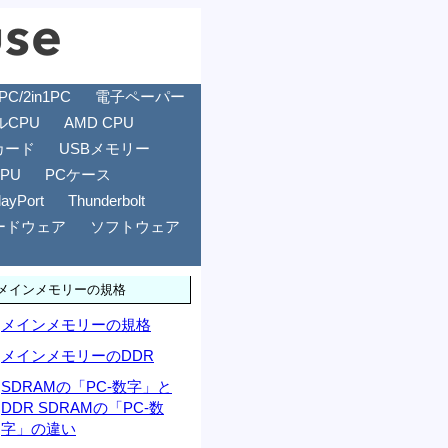
/2in1PC
電子ペーパー
ルCPU
AMD CPU
カード
USBメモリー
GPU
PCケース
layPort
Thunderbolt
ードウェア
ソフトウェア
メインメモリーの規格
メインメモリーの規格
メインメモリーのDDR
SDRAMの「PC-数字」と
DDR SDRAMの「PC-数
字」の違い