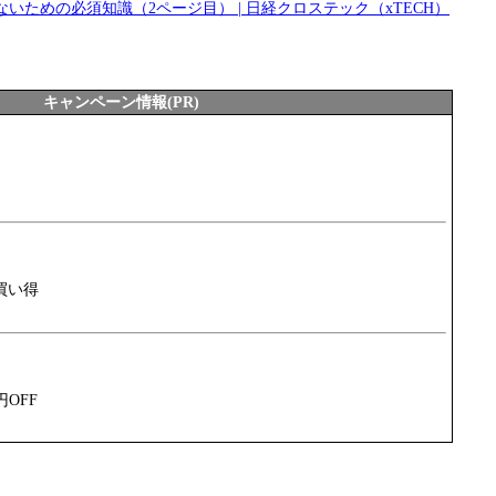
いための必須知識（2ページ目） | 日経クロステック（xTECH）
キャンペーン情報(PR)
買い得
円OFF