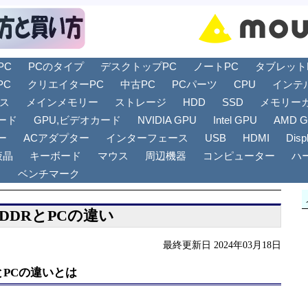
PC
PCのタイプ
デスクトップPC
ノートPC
タブレットPC
PC
クリエイターPC
中古PC
PCパーツ
CPU
インテ
リス
メインメモリー
ストレージ
HDD
SSD
メモリー
ード
GPU,ビデオカード
NVIDIA GPU
Intel GPU
AMD 
ー
ACアダプター
インターフェース
USB
HDMI
Disp
液晶
キーボード
マウス
周辺機器
コンピューター
ハ
ト
ベンチマーク
DDRとPCの違い
最終更新日 2024年03月18日
とPCの違いとは