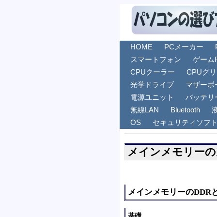
HOME
PCメーカー
スマートフォン
ゲーム
CPUクーラー
CPUグ
光学ドライブ
マザーボ
電源ユニット
バッテリ
無線LAN
Bluetooth
OS
セキュリティソフ
メインメモリーの
メインメモリーのDDR
基礎