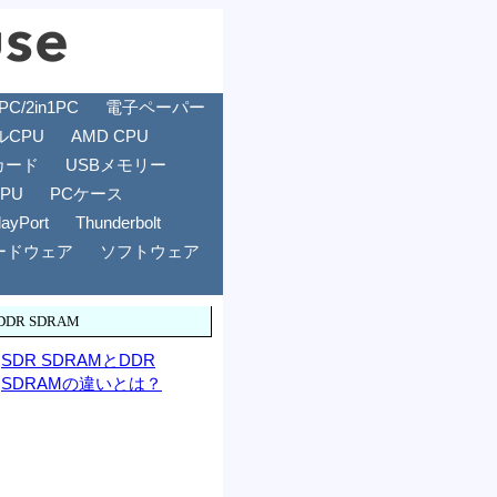
/2in1PC
電子ペーパー
ルCPU
AMD CPU
カード
USBメモリー
GPU
PCケース
layPort
Thunderbolt
ードウェア
ソフトウェア
DDR SDRAM
SDR SDRAMとDDR
SDRAMの違いとは？