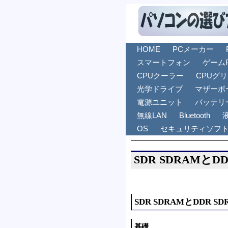
HOME
PCメーカー
スマートフォン
ゲーム
CPUクーラー
CPUグ
光学ドライブ
マザーボ
電源ユニット
バッテリ
無線LAN
Bluetooth
OS
セキュリティソフ
SDR SDRAMと
SDR SDRAMとDDR 
基礎