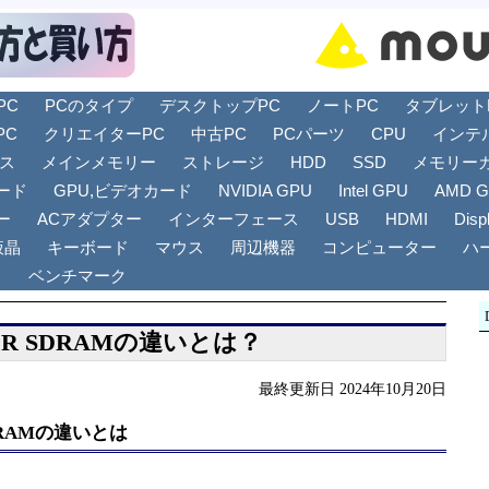
PC
PCのタイプ
デスクトップPC
ノートPC
タブレットPC
PC
クリエイターPC
中古PC
PCパーツ
CPU
インテ
リス
メインメモリー
ストレージ
HDD
SSD
メモリー
ード
GPU,ビデオカード
NVIDIA GPU
Intel GPU
AMD 
ー
ACアダプター
インターフェース
USB
HDMI
Disp
液晶
キーボード
マウス
周辺機器
コンピューター
ハ
ト
ベンチマーク
DDR SDRAMの違いとは？
最終更新日 2024年10月20日
SDRAMの違いとは