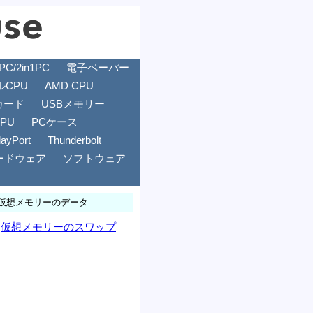
/2in1PC
電子ペーパー
ルCPU
AMD CPU
カード
USBメモリー
GPU
PCケース
layPort
Thunderbolt
ードウェア
ソフトウェア
仮想メモリーのデータ
仮想メモリーのスワップ