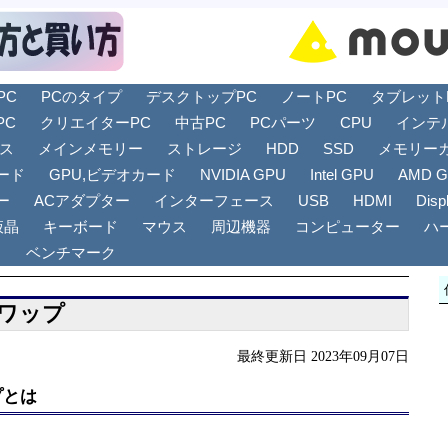
PC
PCのタイプ
デスクトップPC
ノートPC
タブレットPC
PC
クリエイターPC
中古PC
PCパーツ
CPU
インテ
リス
メインメモリー
ストレージ
HDD
SSD
メモリー
ード
GPU,ビデオカード
NVIDIA GPU
Intel GPU
AMD 
ー
ACアダプター
インターフェース
USB
HDMI
Disp
液晶
キーボード
マウス
周辺機器
コンピューター
ハ
ト
ベンチマーク
ワップ
最終更新日 2023年09月07日
プとは