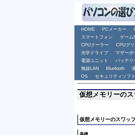
HOME
PCメーカー
スマートフォン
ゲーム
CPUクーラー
CPUグ
光学ドライブ
マザーボ
電源ユニット
バッテリ
無線LAN
Bluetooth
OS
セキュリティソフ
仮想メモリーのス
仮想メモリーのスワッ
基礎