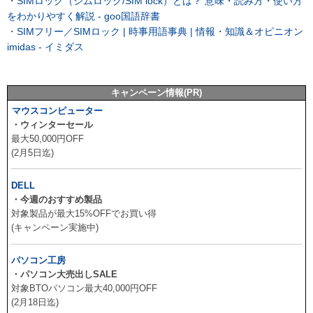
・
SIMロック（シムロック/SIM lock）とは？ 意味・読み方・使い方
をわかりやすく解説 - goo国語辞書
・
SIMフリー／SIMロック | 時事用語事典 | 情報・知識＆オピニオン
imidas - イミダス
キャンペーン情報(PR)
マウスコンピューター
・ウィンターセール
最大50,000円OFF
(2月5日迄)
DELL
・今週のおすすめ製品
対象製品が最大15%OFFでお買い得
(キャンペーン実施中)
パソコン工房
・パソコン大売出しSALE
対象BTOパソコン最大40,000円OFF
(2月18日迄)