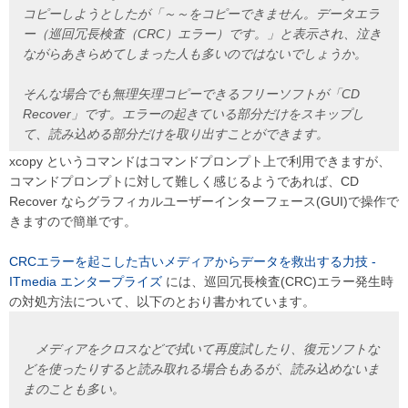
コピーしようとしたが「～～をコピーできません。データエラ
ー（巡回冗長検査（CRC）エラー）です。」と表示され、泣き
ながらあきらめてしまった人も多いのではないでしょうか。
そんな場合でも無理矢理コピーできるフリーソフトが「CD
Recover」です。エラーの起きている部分だけをスキップし
て、読み込める部分だけを取り出すことができます。
xcopy というコマンドはコマンドプロンプト上で利用できますが、
コマンドプロンプトに対して難しく感じるようであれば、CD
Recover ならグラフィカルユーザーインターフェース(GUI)で操作で
きますので簡単です。
CRCエラーを起こした古いメディアからデータを救出する力技 -
ITmedia エンタープライズ
には、巡回冗長検査(CRC)エラー発生時
の対処方法について、以下のとおり書かれています。
メディアをクロスなどで拭いて再度試したり、復元ソフトな
どを使ったりすると読み取れる場合もあるが、読み込めないま
まのことも多い。