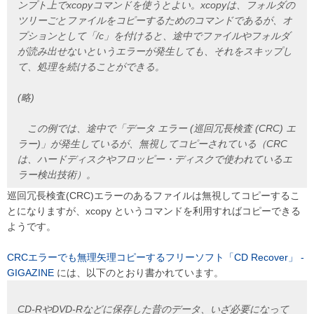
ンプト上でxcopyコマンドを使うとよい。xcopyは、フォルダの
ツリーごとファイルをコピーするためのコマンドであるが、オ
プションとして「/c」を付けると、途中でファイルやフォルダ
が読み出せないというエラーが発生しても、それをスキップし
て、処理を続けることができる。
(略)
この例では、途中で「データ エラー (巡回冗長検査 (CRC) エ
ラー)」が発生しているが、無視してコピーされている（CRC
は、ハードディスクやフロッピー・ディスクで使われているエ
ラー検出技術）。
巡回冗長検査(CRC)エラーのあるファイルは無視してコピーするこ
とになりますが、xcopy というコマンドを利用すればコピーできる
ようです。
CRCエラーでも無理矢理コピーするフリーソフト「CD Recover」 -
GIGAZINE
には、以下のとおり書かれています。
CD-RやDVD-Rなどに保存した昔のデータ、いざ必要になって