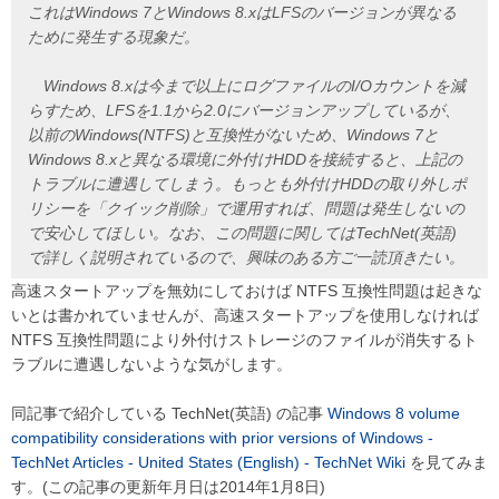
これはWindows 7とWindows 8.xはLFSのバージョンが異なる
ために発生する現象だ。
Windows 8.xは今まで以上にログファイルのI/Oカウントを減
らすため、LFSを1.1から2.0にバージョンアップしているが、
以前のWindows(NTFS)と互換性がないため、Windows 7と
Windows 8.xと異なる環境に外付けHDDを接続すると、上記の
トラブルに遭遇してしまう。もっとも外付けHDDの取り外しポ
リシーを「クイック削除」で運用すれば、問題は発生しないの
で安心してほしい。なお、この問題に関してはTechNet(英語)
で詳しく説明されているので、興味のある方ご一読頂きたい。
高速スタートアップを無効にしておけば NTFS 互換性問題は起きな
いとは書かれていませんが、高速スタートアップを使用しなければ
NTFS 互換性問題により外付けストレージのファイルが消失するト
ラブルに遭遇しないような気がします。
同記事で紹介している TechNet(英語) の記事
Windows 8 volume
compatibility considerations with prior versions of Windows -
TechNet Articles - United States (English) - TechNet Wiki
を見てみま
す。(この記事の更新年月日は2014年1月8日)