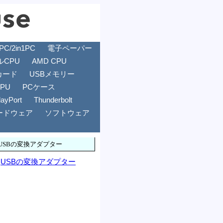
/2in1PC
電子ペーパー
ルCPU
AMD CPU
カード
USBメモリー
GPU
PCケース
layPort
Thunderbolt
ードウェア
ソフトウェア
USBの変換アダプター
USBの変換アダプター