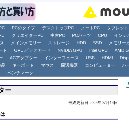
PC
PCのタイプ
デスクトップPC
ノートPC
タブレットPC
PC
クリエイターPC
中古PC
PCパーツ
CPU
インテ
リス
メインメモリー
ストレージ
HDD
SSD
メモリー
ード
GPU,ビデオカード
NVIDIA GPU
Intel GPU
AMD 
ー
ACアダプター
インターフェース
USB
HDMI
Disp
液晶
キーボード
マウス
周辺機器
コンピューター
ハ
ト
ベンチマーク
ター
最終更新日 2025年07月14日
とは