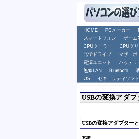
HOME
PCメーカー
スマートフォン
ゲーム
CPUクーラー
CPUグ
光学ドライブ
マザーボ
電源ユニット
バッテリ
無線LAN
Bluetooth
OS
セキュリティソフ
USBの変換アダプ
USBの変換アダプター
基礎