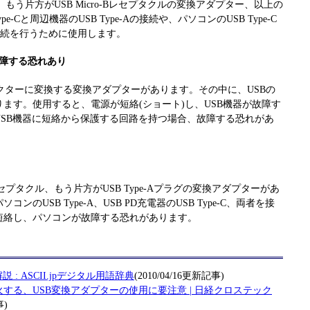
オス、もう片方がUSB Micro-Bレセプタクルの変換アダプター、以上の
e-Cと周辺機器のUSB Type-Aの接続や、パソコンのUSB Type-C
Bの接続を行うために使用します。
障する恐れあり
Bのコネクターに変換する変換アダプターがあります。その中に、USBの
ます。使用すると、電源が短絡(ショート)し、USB機器が故障す
USB機器に短絡から保護する回路を持つ場合、故障する恐れがあ
Cレセプタクル、もう片方がUSB Type-Aプラグの変換アダプターがあ
のUSB Type-A、USB PD充電器のUSB Type-C、両者を接
短絡し、パソコンが故障する恐れがあります。
 : ASCII.jpデジタル用語辞典
(2010/04/16更新記事)
する、USB変換アダプターの使用に要注意 | 日経クロステック
事)