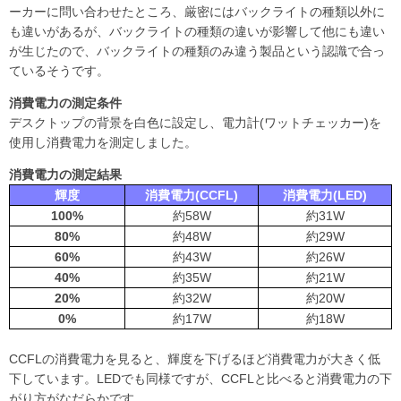
ーカーに問い合わせたところ、厳密にはバックライトの種類以外に
も違いがあるが、バックライトの種類の違いが影響して他にも違い
が生じたので、バックライトの種類のみ違う製品という認識で合っ
ているそうです。
消費電力の測定条件
デスクトップの背景を白色に設定し、電力計(ワットチェッカー)を
使用し消費電力を測定しました。
消費電力の測定結果
輝度
消費電力(CCFL)
消費電力(LED)
100%
約58W
約31W
80%
約48W
約29W
60%
約43W
約26W
40%
約35W
約21W
20%
約32W
約20W
0%
約17W
約18W
CCFLの消費電力を見ると、輝度を下げるほど消費電力が大きく低
下しています。LEDでも同様ですが、CCFLと比べると消費電力の下
がり方がなだらかです。