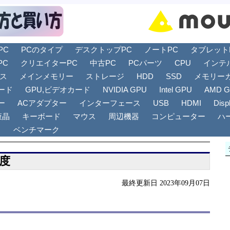
PC
PCのタイプ
デスクトップPC
ノートPC
タブレットPC
PC
クリエイターPC
中古PC
PCパーツ
CPU
インテ
リス
メインメモリー
ストレージ
HDD
SSD
メモリー
ード
GPU,ビデオカード
NVIDIA GPU
Intel GPU
AMD 
ー
ACアダプター
インターフェース
USB
HDMI
Disp
液晶
キーボード
マウス
周辺機器
コンピューター
ハ
ト
ベンチマーク
度
最終更新日 2023年09月07日