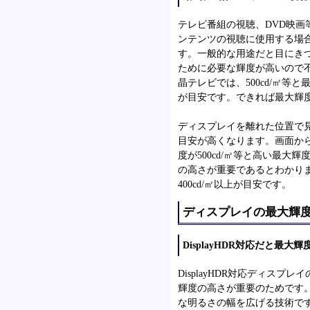
テレビ番組の視聴、DVD映
ンテンツの視聴に使用する場合
す。一般的な用途だと目にき
ために必要な輝度が高いので
晶テレビでは、500cd/㎡等と
が目安です。できれば最大輝度は
ディスプレイを離れた位置で
目安が高くなります。画面か
度が500cd/㎡等と高い最
の高さが重要であるとわかり
400cd/㎡以上が目安です。
ディスプレイの最大輝度とD
DisplayHDR対応だと最大
DisplayHDR対応ディス
輝度の高さが重要のためです。HD
な明るさの幅を広げる技術です。