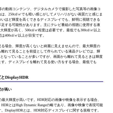
画等の動画コンテンツ、デジタルカメラで撮影した写真等の画像コ
は、250cd/㎡でも暗い感じがしてメリハリがない画質だと感じま
ついほど輝度を高くできるディスプレイでも、鮮明に視聴できる
不足する可能性があります。主にテレビ番組の視聴に使用する液
最大輝度が高く、500cd/㎡程度は必要です。最低でも300cd/㎡以上
400cd/㎡以上が目安です。
見る場合、輝度が高くないと綺麗に見えませんので、最大輝度の
ら離れて見ることを前提として作られている液晶テレビでは、輝
大輝度となっていることが多いですが、画面から離れて見るときは輝度
ます。ディスプレイを離れて見る使い方をする場合、最低でも
isplayHDR
輝度が高い
プレイの最大輝度が高いです。HDR対応の画像や映像を表示する場合、
RとはHigh Dynamic Rangeの略であり、画像や映像で表現可能
DisplayHDRとは、HDR対応ディスプレイに関する規格です。