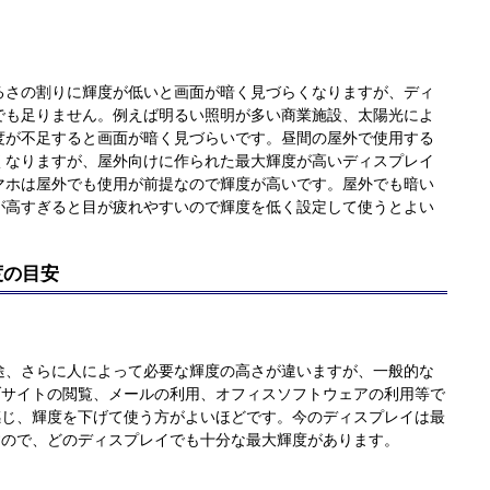
。
るさの割りに輝度が低いと画面が暗く見づらくなりますが、ディ
でも足りません。例えば明るい照明が多い商業施設、太陽光によ
度が不足すると画面が暗く見づらいです。昼間の屋外で使用する
くなりますが、屋外向けに作られた最大輝度が高いディスプレイ
マホは屋外でも使用が前提なので輝度が高いです。屋外でも暗い
が高すぎると目が疲れやすいので輝度を低く設定して使うとよい
度の目安
途、さらに人によって必要な輝度の高さが違いますが、一般的な
ウェブサイトの閲覧、メールの利用、オフィスソフトウェアの利用等で
いと感じ、輝度を下げて使う方がよいほどです。今のディスプレイは最
りますので、どのディスプレイでも十分な最大輝度があります。