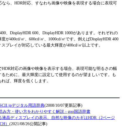
DR対応なら、HDR対応、すなわち画像や映像を表現する場合に表現可
R 400、DisplayHDR 600、DisplayHDR 1000があります。それぞれの
cd/㎡、600cd/㎡、1000cd/㎡です。例えばDisplayHDR 400
スプレイが対応している最大輝度が400cd/㎡以上です。
プレイでHDR対応の画像や映像を表示する場合、表現可能な明るさの幅
するために、最大輝度に設定して使用するのが望ましいです。も
あれば、輝度を低くします。
SCII.jpデジタル用語辞典
(2008/10/07更新記事)
み方・使い方をわかりやすく解説 - goo国語辞書
変わる液晶ディスプレイの表示、自然な映像のカギはHDR（2ページ
CH）
(2021/08/26公開記事)