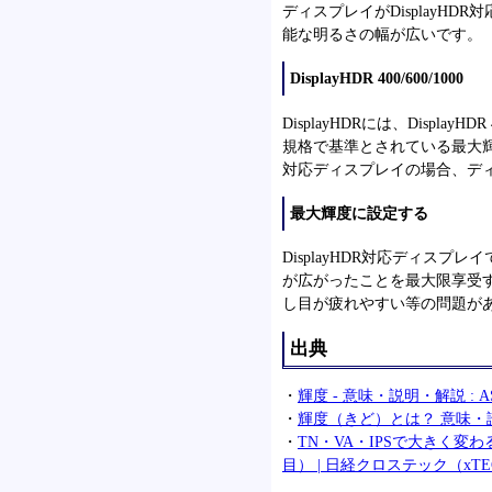
ディスプレイがDisplayH
能な明るさの幅が広いです。
DisplayHDR 400/600/1000
DisplayHDRには、DisplayHD
規格で基準とされている最大輝度が400
対応ディスプレイの場合、ディ
最大輝度に設定する
DisplayHDR対応ディス
が広がったことを最大限享受
し目が疲れやすい等の問題が
出典
・
輝度 - 意味・説明・解説 : A
・
輝度（きど）とは？ 意味・読
・
TN・VA・IPSで大きく
目） | 日経クロステック（xTE