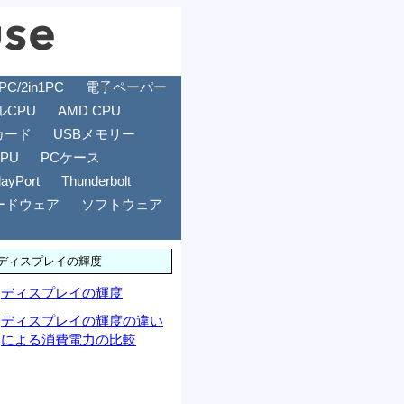
/2in1PC
電子ペーパー
ルCPU
AMD CPU
カード
USBメモリー
GPU
PCケース
layPort
Thunderbolt
ードウェア
ソフトウェア
ディスプレイの輝度
ディスプレイの輝度
ディスプレイの輝度の違い
による消費電力の比較