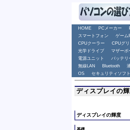
HOME
PCメーカー
スマートフォン
ゲーム
CPUクーラー
CPUグ
光学ドライブ
マザーボ
電源ユニット
バッテリ
無線LAN
Bluetooth
OS
セキュリティソフ
ディスプレイの輝
ディスプレイの輝度
基礎