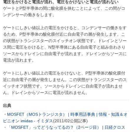
電圧をかけると電流が流れ、電圧をかけないと電流が流れない
ゲートとP型半導体の間に酸化膜を挟むことによって、この間がコ
ンデンサーの働きをします。
ゲートにしきい値以上の電圧をかけると、コンデンサーの働きをす
るため、P型半導体の酸化膜付近に自由電子の層が発生します。こ
の状態がトランジスターのスイッチオン状態です。ドレインとソー
ス間に電圧をかけると、N型半導体にある自由電子と組み合わさり
ソースからドレインに自由電子が流れます。ドレインからソースに
電流が流れます。
ゲートにしきい値以上の電圧をかけないと、P型半導体の酸化膜付
近に自由電子の層が発生しません。この状態がトランジスターのス
イッチオフ状態です。ソースからドレインに自由電子が流れませ
ん。ドレインからソースに電流が流れません。
出典
・
MOSFET（MOSトランジスタ） | 時事用語事典 | 情報・知識＆オ
ピニオン imidas - イミダス
(2011/02公開記事)
・
「MOSFET」ってどうなってるの？（2ページ目） | 日経クロス