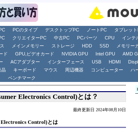
PC
PCのタイプ
デスクトップPC
ノートPC
タブレットPC
PC
クリエイターPC
中古PC
PCパーツ
CPU
インテ
リス
メインメモリー
ストレージ
HDD
SSD
メモリー
ード
GPU,ビデオカード
NVIDIA GPU
Intel GPU
AMD 
ー
ACアダプター
インターフェース
USB
HDMI
Disp
液晶
キーボード
マウス
周辺機器
コンピューター
ハ
ト
ベンチマーク
er Electronics Control)とは？
最終更新日 2024年08月10日
lectronics Control)とは