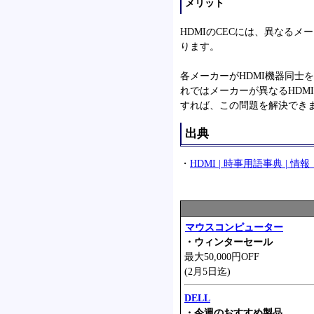
メリット
HDMIのCECには、異なる
ります。
各メーカーがHDMI機器同士
れではメーカーが異なるHDM
すれば、この問題を解決でき
出典
・
HDMI | 時事用語事典 | 情
マウスコンピューター
・ウィンターセール
最大50,000円OFF
(2月5日迄)
DELL
・今週のおすすめ製品