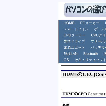
HOME
PCメーカー
スマートフォン
ゲーム
CPUクーラー
CPUグ
光学ドライブ
マザーボ
電源ユニット
バッテリ
無線LAN
Bluetooth
OS
セキュリティソフ
HDMIのCEC(Consum
HDMIのCEC(Consumer E
基礎