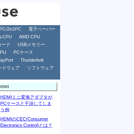
/2in1PC
電子ペーパー
ルCPU
AMD CPU
カード
USBメモリー
GPU
PCケース
layPort
Thunderbolt
ードウェア
ソフトウェア
HDMI
HDMIミニ変換アダプタが
PCケースと干渉してしま
う例
HDMIのCEC(Consumer
Electronics Control)とは？