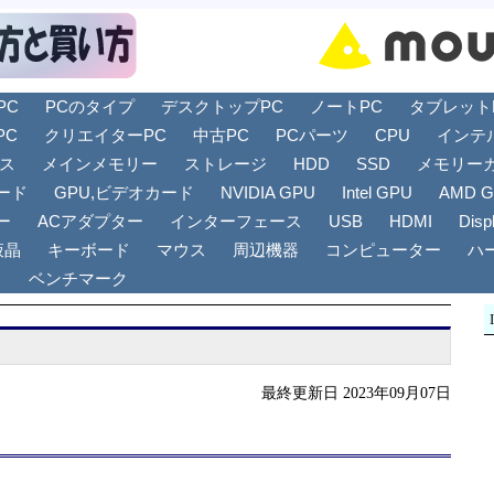
PC
PCのタイプ
デスクトップPC
ノートPC
タブレットPC
PC
クリエイターPC
中古PC
PCパーツ
CPU
インテ
リス
メインメモリー
ストレージ
HDD
SSD
メモリー
ード
GPU,ビデオカード
NVIDIA GPU
Intel GPU
AMD 
ー
ACアダプター
インターフェース
USB
HDMI
Disp
液晶
キーボード
マウス
周辺機器
コンピューター
ハ
ト
ベンチマーク
最終更新日 2023年09月07日