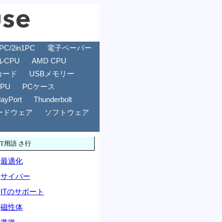
/2in1PC
電子ペーパー
ルCPU
AMD CPU
カード
USBメモリー
GPU
PCケース
layPort
Thunderbolt
ードウェア
ソフトウェア
IT用語 さ行
最適化
サイバー
ITのサポート
磁性体