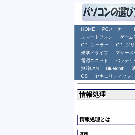
HOME
PCメーカー
スマートフォン
ゲーム
CPUクーラー
CPUグ
光学ドライブ
マザーボ
電源ユニット
バッテリ
無線LAN
Bluetooth
OS
セキュリティソフ
情報処理
情報処理とは
基礎