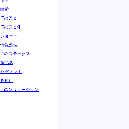
準拠
瞬断
ITの冗長
ITの冗長化
ショート
情報処理
ITのステータス
製品名
セグメント
外付け
ITのソリューション