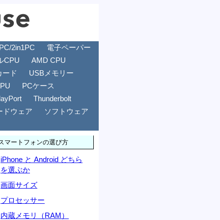
/2in1PC
電子ペーパー
ルCPU
AMD CPU
カード
USBメモリー
GPU
PCケース
layPort
Thunderbolt
ードウェア
ソフトウェア
スマートフォンの選び方
iPhone と Android どちら
を選ぶか
画面サイズ
プロセッサー
内蔵メモリ（RAM）