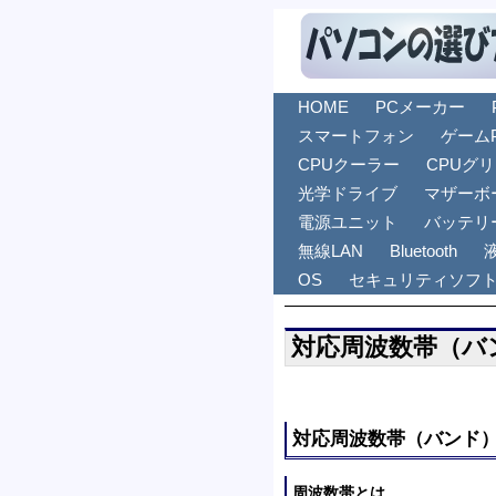
HOME
PCメーカー
スマートフォン
ゲーム
CPUクーラー
CPUグ
光学ドライブ
マザーボ
電源ユニット
バッテリ
無線LAN
Bluetooth
OS
セキュリティソフ
対応周波数帯（バ
対応周波数帯（バンド
周波数帯とは