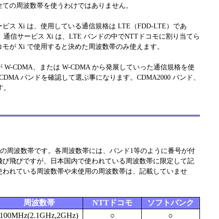
全ての周波数帯を使うわけではありません。
ス Xi は、使用している通信規格は LTE（FDD-LTE）であ
。通信サービス Xi は、LTE バンドの中でNTTドコモに割り当てら
コモが Xi で使用すると決めた周波数帯のみ使えます。
W-CDMA、または W-CDMA から発展していった通信規格を使
CDMA バンドを確認して選ぶ事になります。CDMA2000 バンド、
す。
バンドの周波数帯です。各周波数帯には、バンド1等のように番号が付
飛び飛びですが、日本国内で使われている周波数帯に限定して記
使われている周波数帯や未使用の周波数帯は、記載していませ
周波数帯
NTTドコモ
ソフトバンク
100MHz(2.1GHz,2GHz)
○
○