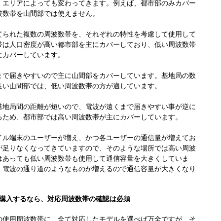
、エリアによっても変わってきます。例えば、都市部のみカバー
波数帯を山間部では使えません。
てられた複数の周波数帯を、それぞれの特性を考慮して使用して
帯は人口密度が高い都市部を主にカバーしており、低い周波数帯
にカバーしています。
まで届きやすいので主に山間部をカバーしています。基地局の数
長い山間部では、低い周波数帯の方が適しています。
基地局間の距離が短いので、電波が遠くまで届きやすい事が逆に
るため、都市部では高い周波数帯が主にカバーしています。
イル端末のユーザーが増え、かつ各ユーザーの通信量が増えてお
が足りなくなってきていますので、そのような場所では高い周波
はあっても低い周波数帯も使用して通信容量を大きくしていま
、電波の通り道のようなものが増えるので通信容量が大きくなり
購入するなら、対応周波数帯の確認は必須
の使用周波数帯に、全て対応したモデルを選べば万全ですが、そ