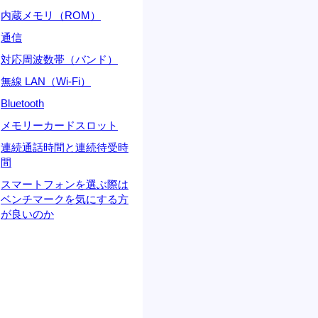
内蔵メモリ（ROM）
通信
対応周波数帯（バンド）
無線 LAN（Wi-Fi）
Bluetooth
メモリーカードスロット
連続通話時間と連続待受時
間
スマートフォンを選ぶ際は
ベンチマークを気にする方
が良いのか