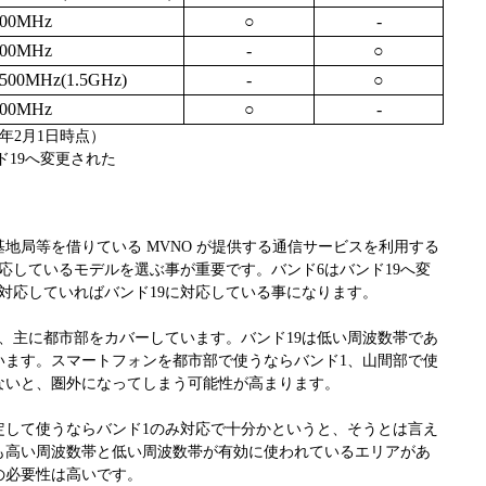
800MHz
○
-
900MHz
-
○
500MHz(1.5GHz)
-
○
800MHz
○
-
6年2月1日時点）
ンド19へ変更された
基地局等を借りている MVNO が提供する通信サービスを利用する
対応しているモデルを選ぶ事が重要です。バンド6はバンド19へ変
対応していればバンド19に対応している事になります。
、主に都市部をカバーしています。バンド19は低い周波数帯であ
います。スマートフォンを都市部で使うならバンド1、山間部で使
ないと、圏外になってしまう可能性が高まります。
定して使うならバンド1のみ対応で十分かというと、そうとは言え
も高い周波数帯と低い周波数帯が有効に使われているエリアがあ
の必要性は高いです。