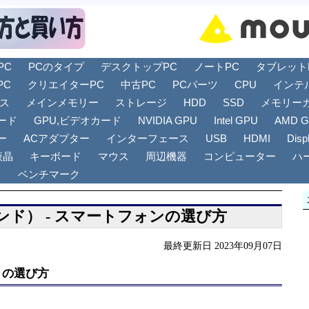
PC
PCのタイプ
デスクトップPC
ノートPC
タブレットPC
PC
クリエイターPC
中古PC
PCパーツ
CPU
インテ
リス
メインメモリー
ストレージ
HDD
SSD
メモリー
ード
GPU,ビデオカード
NVIDIA GPU
Intel GPU
AMD 
ー
ACアダプター
インターフェース
USB
HDMI
Disp
液晶
キーボード
マウス
周辺機器
コンピューター
ハ
ト
ベンチマーク
ンド） - スマートフォンの選び方
最終更新日 2023年09月07日
）の選び方