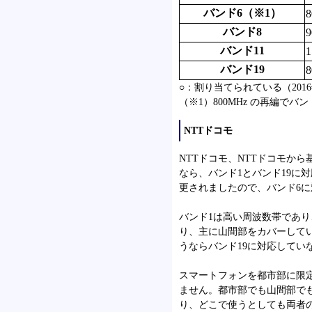
バンド6（※1）
バンド8
バンド11
1
バンド19
○：割り当てられている（201
（※1）800MHz の再編でバ
NTTドコモ
NTTドコモ、NTTドコモから
なら、バンド1とバンド19に
更されましたので、バンド6に
バンド1は高い周波数帯であり
り、主に山間部をカバーして
うならバンド19に対応してい
スマートフォンを都市部に限
ません。都市部でも山間部で
り、どこで使うとしても両者