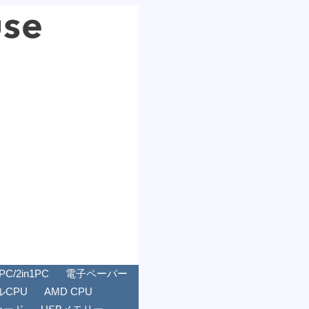
/2in1PC
電子ペーパー
ルCPU
AMD CPU