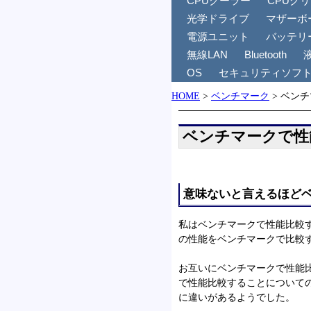
CPUクーラー
CPUグ
光学ドライブ
マザーボ
電源ユニット
バッテリ
無線LAN
Bluetooth
OS
セキュリティソフ
HOME
>
ベンチマーク
>
ベンチ
ベンチマークで性
意味ないと言えるほど
私はベンチマークで性能比較す
の性能をベンチマークで比較
お互いにベンチマークで性能
で性能比較することについて
に違いがあるようでした。