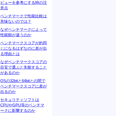
ビューを参考にする時の注
意点
ベンチマークで性能比較は
意味ないのでは？
なぜベンチマークによって
性能順が違うのか
ベンチマークスコアが約同
じになるはずなのに差が出
る理由とは
なぜベンチマークスコアの
目安で選ぶと失敗すること
があるのか
OSの32bitと64bitとの間で
ベンチマークスコアに差が
出るのか
セキュリティソフトは
CPUやGPU等のベンチマ
ークに影響するのか