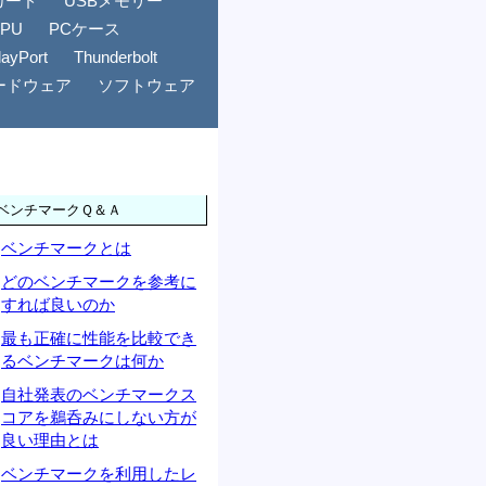
カード
USBメモリー
GPU
PCケース
layPort
Thunderbolt
ードウェア
ソフトウェア
ベンチマークＱ＆Ａ
ベンチマークとは
どのベンチマークを参考に
すれば良いのか
最も正確に性能を比較でき
るベンチマークは何か
自社発表のベンチマークス
コアを鵜呑みにしない方が
良い理由とは
ベンチマークを利用したレ