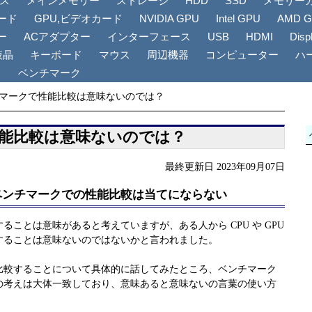
リス
メインメモリー
ストレージ
HDD
SSD
メモリー
ード
GPU,ビデオカード
NVIDIA GPU
Intel GPU
AMD 
ー
ACアダプター
インターフェース
USB
HDMI
Disp
液晶
キーボード
マウス
周辺機器
コンピューター
ハ
ト
ベンチマーク
マークで性能比較は意味ないのでは？
能比較は意味ないのでは？
最終更新日 2023年09月07日
ベンチマークでの性能比較は当てにならない
ることは意味があると考えていますが、ある人から CPU や GPU
することは意味ないのではないかと言われました。
比較することについて具体的に話してみたところ、ベンチマーク
の考えは大体一致しており、意味あると意味ないの言葉の使い方