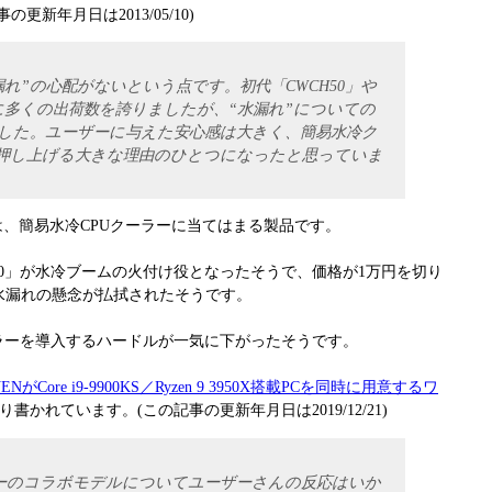
新年月日は2013/05/10)
れ”の心配がないという点です。初代「CWCH50」や
常に多くの出荷数を誇りましたが、“水漏れ”についての
した。ユーザーに与えた安心感は大きく、簡易水冷ク
押し上げる大きな理由のひとつになったと思っていま
0」は、簡易水冷CPUクーラーに当てはまる製品です。
50」が水冷ブームの火付け役となったそうで、価格が1万円を切り
水漏れの懸念が払拭されたそうです。
ラーを導入するハードルが一気に下がったそうです。
ENがCore i9-9900KS／Ryzen 9 3950X搭載PCを同時に用意するワ
書かれています。(この記事の更新年月日は2019/12/21)
ーのコラボモデルについてユーザーさんの反応はいか