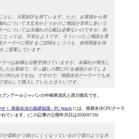
ことに、大変好評を得ています。ただ、お客様から簡
漏れについて大丈夫かどうかのご相談が非常に多いで
ラーについては水漏れの心配は必要ないのですが、初
にとっては、不安なようです。そういったご相談を受
冷クーラーに関するご説明をしつつも、使用用途を伺
をご提案しています。
ーラーは結構な台数手掛けていますが、水漏れが発生し
用したお客様で、引っ越しの際にPCを破損されてしま
た1件のみですね。ですので、簡易水冷クーラーでも水
で安心して購入していただきたいです。
セブンアールジャパンの中嶋孝昌氏と西川龍氏です。
！ 簡易水冷の基礎知識 - PC Watch
には、簡易水冷CPUクーラ
います。(この記事の公開年月日は2020/07/10)
ブが柔軟かつ抜けにくくなっているので昔のような水