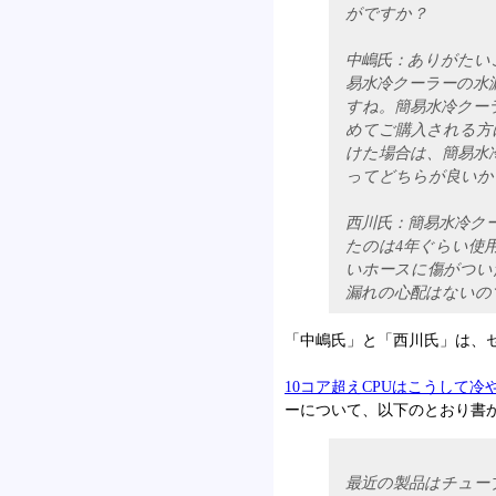
がですか？
中嶋氏：ありがたい
易水冷クーラーの水
すね。簡易水冷クー
めてご購入される方
けた場合は、簡易水
ってどちらが良いか
西川氏：簡易水冷ク
たのは4年ぐらい使
いホースに傷がつい
漏れの心配はないの
「中嶋氏」と「西川氏」は、
10コア超えCPUはこうして冷やせ
ーについて、以下のとおり書かれて
最近の製品はチュー