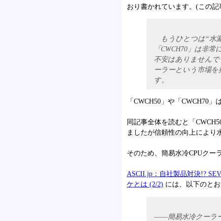
おり書かれています。(この記事の更
もうひとつは“水漏
「CWCH70」は非
不安はありませんで
ーラーという市場を
す。
「CWCH50」や「CWCH7
同記事全体を読むと「CWCH
ましたが信頼性の向上により
そのため、簡易水冷CPUクー
ASCII.jp：自社製品対決!? SEV
ケとは (2/2)
には、以下のとおり
――簡易水冷クーラ