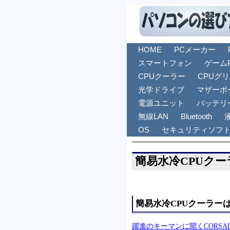
HOME
PCメーカー
スマートフォン
ゲーム
CPUクーラー
CPUグ
光学ドライブ
マザーボ
電源ユニット
バッテリ
無線LAN
Bluetooth
OS
セキュリティソフ
簡易水冷CPUク
簡易水冷CPUクーラー
躍進のキーマンに聞くCORSA