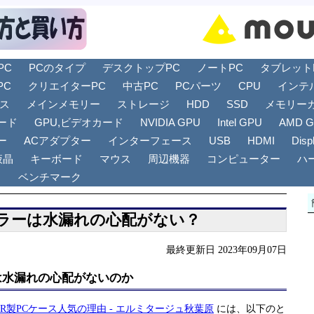
PC
PCのタイプ
デスクトップPC
ノートPC
タブレットPC
PC
クリエイターPC
中古PC
PCパーツ
CPU
インテ
リス
メインメモリー
ストレージ
HDD
SSD
メモリー
ード
GPU,ビデオカード
NVIDIA GPU
Intel GPU
AMD 
ー
ACアダプター
インターフェース
USB
HDMI
Disp
液晶
キーボード
マウス
周辺機器
コンピューター
ハ
ト
ベンチマーク
ーラーは水漏れの心配がない？
最終更新日 2023年09月07日
は水漏れの心配がないのか
IR製PCケース人気の理由 - エルミタージュ秋葉原
には、以下のと