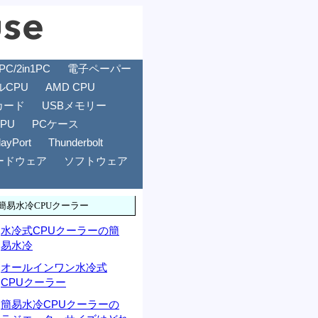
/2in1PC
電子ペーパー
ルCPU
AMD CPU
カード
USBメモリー
GPU
PCケース
layPort
Thunderbolt
ードウェア
ソフトウェア
簡易水冷CPUクーラー
水冷式CPUクーラーの簡
易水冷
オールインワン水冷式
CPUクーラー
簡易水冷CPUクーラーの