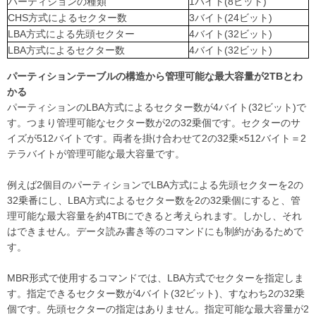
パーティションの種類
1バイト(8ビット)
CHS方式によるセクター数
3バイト(24ビット)
LBA方式による先頭セクター
4バイト(32ビット)
LBA方式によるセクター数
4バイト(32ビット)
パーティションテーブルの構造から管理可能な最大容量が2TBとわ
かる
パーティションのLBA方式によるセクター数が4バイト(32ビット)で
す。つまり管理可能なセクター数が2の32乗個です。セクターのサ
イズが512バイトです。両者を掛け合わせて2の32乗×512バイト＝2
テラバイトが管理可能な最大容量です。
例えば2個目のパーティションでLBA方式による先頭セクターを2の
32乗番にし、LBA方式によるセクター数を2の32乗個にすると、管
理可能な最大容量を約4TBにできると考えられます。しかし、それ
はできません。データ読み書き等のコマンドにも制約があるためで
す。
MBR形式で使用するコマンドでは、LBA方式でセクターを指定しま
す。指定できるセクター数が4バイト(32ビット)、すなわち2の32乗
個です。先頭セクターの指定はありません。指定可能な最大容量が2