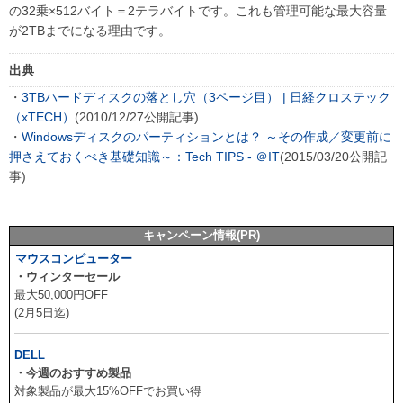
の32乗×512バイト＝2テラバイトです。これも管理可能な最大容量
が2TBまでになる理由です。
出典
・
3TBハードディスクの落とし穴（3ページ目） | 日経クロステック
（xTECH）
(2010/12/27公開記事)
・
Windowsディスクのパーティションとは？ ～その作成／変更前に
押さえておくべき基礎知識～：Tech TIPS - ＠IT
(2015/03/20公開記
事)
キャンペーン情報(PR)
マウスコンピューター
・ウィンターセール
最大50,000円OFF
(2月5日迄)
DELL
・今週のおすすめ製品
対象製品が最大15%OFFでお買い得