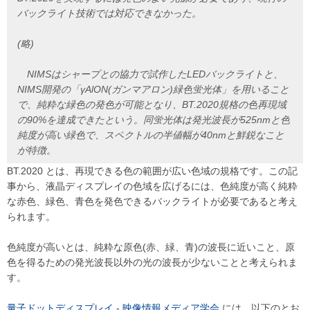
バックライト技術では対応できなかった。
(略)
NIMSはシャープとの協力で試作したLEDバックライトと、
NIMS開発の「γAlON(ガンマアロン)緑色蛍光体」を用いること
で、純粋な緑色の発色が可能となり、BT.2020規格の色再現域
の90%を達成できたという。同蛍光体は発光波長が525nmと色
純度が高い緑色で、スペクトルの半値幅が40nmと鮮鋭なこと
が特徴。
BT.2020 とは、再現できる色の範囲が広い色域の規格です。この記
事から、液晶ディスプレイの色域を広げるには、色純度が高く純粋
な赤色、緑色、青色を発色できるバックライトが必要であると考え
られます。
色純度が高いとは、純粋な原色(赤、緑、青)の波長に近いこと、原
色を得るための発光波長以外の光の波長が少ないことと考えられま
す。
量子ドットディスプレイ - 映像情報メディア学会
には、以下のとお