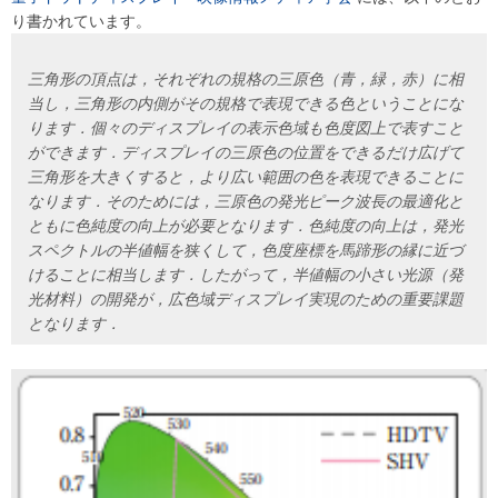
り書かれています。
三角形の頂点は，それぞれの規格の三原色（青，緑，赤）に相
当し，三角形の内側がその規格で表現できる色ということにな
ります．個々のディスプレイの表示色域も色度図上で表すこと
ができます．ディスプレイの三原色の位置をできるだけ広げて
三角形を大きくすると，より広い範囲の色を表現できることに
なります．そのためには，三原色の発光ピーク波長の最適化と
ともに色純度の向上が必要となります．色純度の向上は，発光
スペクトルの半値幅を狭くして，色度座標を馬蹄形の縁に近づ
けることに相当します．したがって，半値幅の小さい光源（発
光材料）の開発が，広色域ディスプレイ実現のための重要課題
となります．