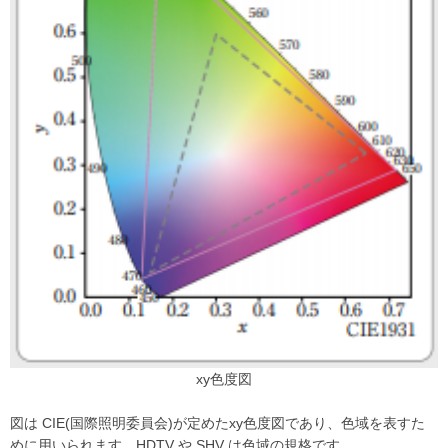
xy色度図
図は CIE(国際照明委員会)が定めたxy色度図であり、色域を表すた
めに用いられます。HDTV や SHV は色域の規格です。