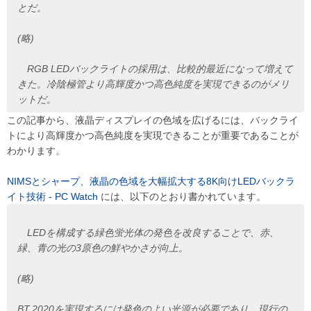
とだ。
(略)
RGB LEDバックライトの採用は、比較的最近になって増えて
きた。冷陰極管より高輝度かつ高色純度を実現できるのがメリ
ットだ。
この記事から、液晶ディスプレイの色域を広げるには、バックライ
トにより高輝度かつ高色純度を実現できることが重要であることが
わかります。
NIMSとシャープ、液晶の色域を大幅拡大する8K向けLEDバックラ
イト技術 - PC Watch
には、以下のとおり書かれています。
LEDを構成する緑色蛍光体の発色を改良することで、赤、
緑、青の光の3原色の鮮やかさが向上。
(略)
BT.2020を実現するには発色のよい光源が必要であり、現行の