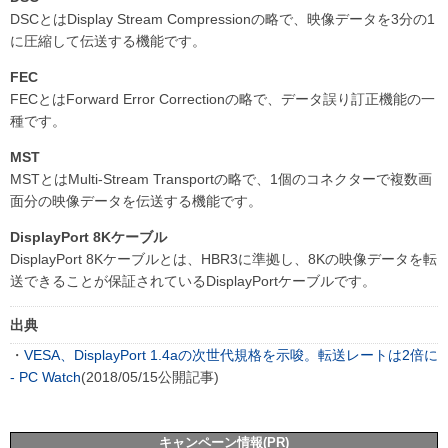
DSCとはDisplay Stream Compressionの略で、映像データを3分の1
に圧縮して伝送する機能です。
FEC
FECとはForward Error Correctionの略で、データ誤り訂正機能の一
種です。
MST
MSTとはMulti-Stream Transportの略で、1個のコネクターで複数画
面分の映像データを伝送する機能です。
DisplayPort 8Kケーブル
DisplayPort 8Kケーブルとは、HBR3に準拠し、8Kの映像データを転
送できることが保証されているDisplayPortケーブルです。
出典
・
VESA、DisplayPort 1.4aの次世代規格を示唆。転送レートは2倍に
- PC Watch
(2018/05/15公開記事)
キャンペーン情報(PR)