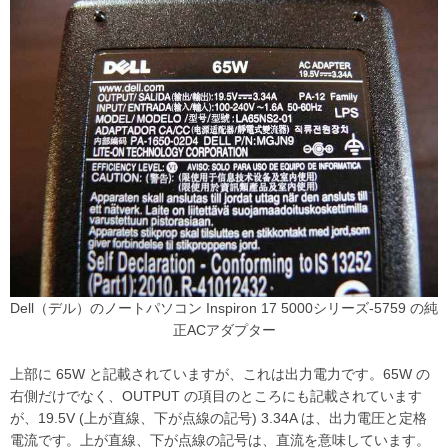
Dell（デル）のノートパソコン Inspiron 17 5000シリーズ-5759 の純
正ACアダプター
上部に 65W と記載されていますが、これは出力電力です。65W の
右側だけでなく、OUTPUT の項目のところにも記載されています
が、19.5V (上が直線、下が点線の記号) 3.34A は、出力電圧と定格
電流です。上が直線、下が点線の記号は、直流を意味しています。