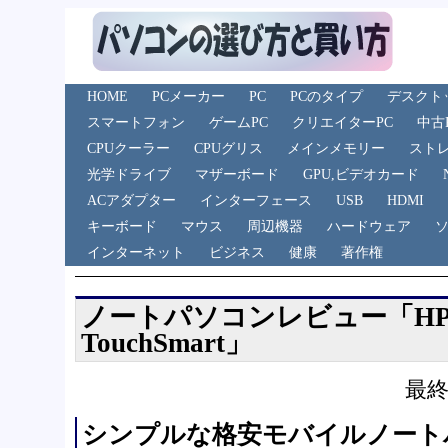
HOME
PCメーカー
PC
PCのタイプ
デスクト
スマートフォン
ゲームPC
クリエイターPC
中古
CPUクーラー
CPUグリス
メインメモリー
スト
光学ドライブ
マザーボード
GPU,ビデオカード
ACアダプター
インターフェース
USB
HDMI
キーボード
マウス
周辺機器
ハードウェア
インターネット
ビジネス
健康
著作権
ノートパソコンレビュー「HP Pavi
TouchSmart」
最終
シンプルな格安モバイルノート