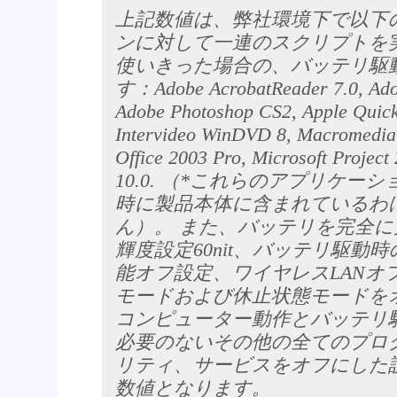
上記数値は、弊社環境下で以下
ンに対して一連のスクリプトを
使いきった場合の、バッテリ駆
す：Adobe AcrobatReader 7.0, Adob
Adobe Photoshop CS2, Apple Quick
Intervideo WinDVD 8, Macromedia 
Office 2003 Pro, Microsoft Project
10.0. （*これらのアプリケー
時に製品本体に含まれているわ
ん）。 また、バッテリを完全
輝度設定60nit、バッテリ駆動
能オフ設定、ワイヤレスLANオ
モードおよび休止状態モードを
コンピューター動作とバッテリ
必要のないその他の全てのプロ
リティ、サービスをオフにした
数値となります。