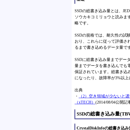
SSDの総書き込み量とは、JE
ソウカキコミリョウと読みます。総書
略です。
SSDの規格では、耐久性の試
おり、これらに従って評価され
るまで書き込めるデータ量で
SSDに総書き込み量までデー
量までデータを書き込んでも電
保証されています。総書き込み
になったり、故障率が3%以
出典
・
（2）空き領域が少ないと遅い
（xTECH）
(2014/08/04公開記
SSDの総書き込み量(TBW)
CrystalDiskInfoの総