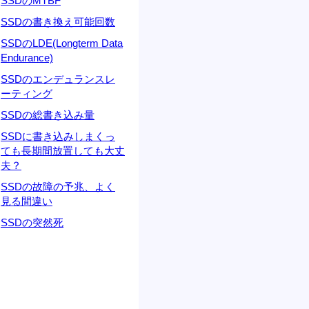
SSDのMTBF
SSDの書き換え可能回数
SSDのLDE(Longterm Data
Endurance)
SSDのエンデュランスレ
ーティング
SSDの総書き込み量
SSDに書き込みしまくっ
ても長期間放置しても大丈
夫？
SSDの故障の予兆、よく
見る間違い
SSDの突然死