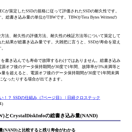
DECが策定したSSDの規格に従って評価されたSSDの耐久性です。
き込み量の単位がTBWです。TBWがTera Bytes Writtenの
験方法、耐久性の評価方法、耐久性の検証方法等について策定して
た結果が総書き込み量です。大雑把に言うと、SSDが寿命を迎え
す。
タを書き込んでも寿命で故障するわけではありません。総書き込み
源オフ後のデータ保持期間が30度で1年間、故障率が3%未満等と
量を超えると、電源オフ後のデータ保持期間が30度で1年間未満
上になったりする場合が出てきます。
！？ SSDの仕組み（7ページ目） | 日経クロステック
事)
とCrystalDiskInfoの総書き込み量(NAND)
書き込み量(NAND)と比較すると残り寿命がわかる