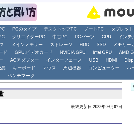
PC
PCのタイプ
デスクトップPC
ノートPC
タブレットPC
PC
クリエイターPC
中古PC
PCパーツ
CPU
インテ
リス
メインメモリー
ストレージ
HDD
SSD
メモリー
ード
GPU,ビデオカード
NVIDIA GPU
Intel GPU
AMD 
ー
ACアダプター
インターフェース
USB
HDMI
Disp
液晶
キーボード
マウス
周辺機器
コンピューター
ハ
ト
ベンチマーク
量
最終更新日 2023年09月07日