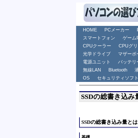
HOME
PCメーカー
スマートフォン
ゲーム
CPUクーラー
CPUグ
光学ドライブ
マザーボ
電源ユニット
バッテリ
無線LAN
Bluetooth
OS
セキュリティソフ
SSDの総書き込み
SSDの総書き込み量とは
基礎