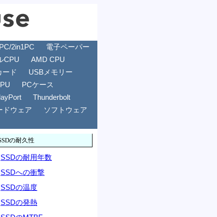
/2in1PC
電子ペーパー
ルCPU
AMD CPU
カード
USBメモリー
GPU
PCケース
layPort
Thunderbolt
ードウェア
ソフトウェア
SSDの耐久性
SSDの耐用年数
SSDへの衝撃
SSDの温度
SSDの発熱