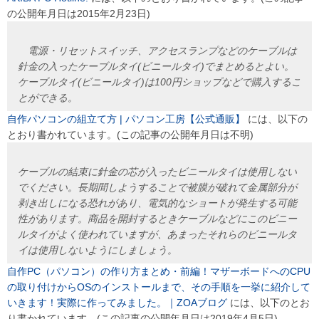
の公開年月日は2015年2月23日)
電源・リセットスイッチ、アクセスランプなどのケーブルは
針金の入ったケーブルタイ(ビニールタイ)でまとめるとよい。
ケーブルタイ(ビニールタイ)は100円ショップなどで購入するこ
とができる。
自作パソコンの組立て方 | パソコン工房【公式通販】
には、以下の
とおり書かれています。(この記事の公開年月日は不明)
ケーブルの結束に針金の芯が入ったビニールタイは使用しない
でください。長期間しようすることで被膜が破れて金属部分が
剥き出しになる恐れがあり、電気的なショートが発生する可能
性があります。商品を開封するときケーブルなどにこのビニー
ルタイがよく使われていますが、あまったそれらのビニールタ
イは使用しないようにしましょう。
自作PC（パソコン）の作り方まとめ・前編！マザーボードへのCPU
の取り付けからOSのインストールまで、その手順を一挙に紹介して
いきます！実際に作ってみました。｜ZOAブログ
には、以下のとお
り書かれています。(この記事の公開年月日は2019年4月5日)