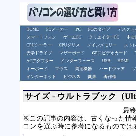
HOME
PCメーカー
PC
PCのタイプ
デスクト
スマートフォン
ゲームPC
クリエイターPC
中古
CPUクーラー
CPUグリス
メインメモリー
スト
光学ドライブ
マザーボード
GPU,ビデオカード
ACアダプター
インターフェース
USB
HDMI
キーボード
マウス
周辺機器
ハードウェア
インターネット
ビジネス
健康
著作権
サイズ - ウルトラブック（Ult
最終
※この記事の内容は、古くなった情
コンを選ぶ時に参考になるものでは