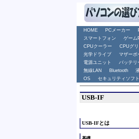
HOME
PCメーカー
スマートフォン
ゲーム
CPUクーラー
CPUグ
光学ドライブ
マザーボ
電源ユニット
バッテリ
無線LAN
Bluetooth
OS
セキュリティソフ
USB-IF
USB-IFとは
基礎