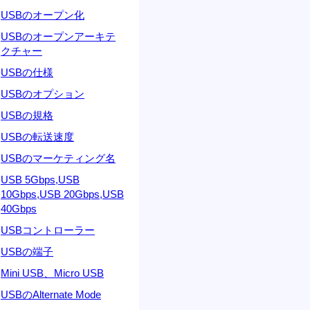
USBのオープン化
USBのオープンアーキテ
クチャー
USBの仕様
USBのオプション
USBの規格
USBの転送速度
USBのマーケティング名
USB 5Gbps,USB
10Gbps,USB 20Gbps,USB
40Gbps
USBコントローラー
USBの端子
Mini USB、Micro USB
USBのAlternate Mode