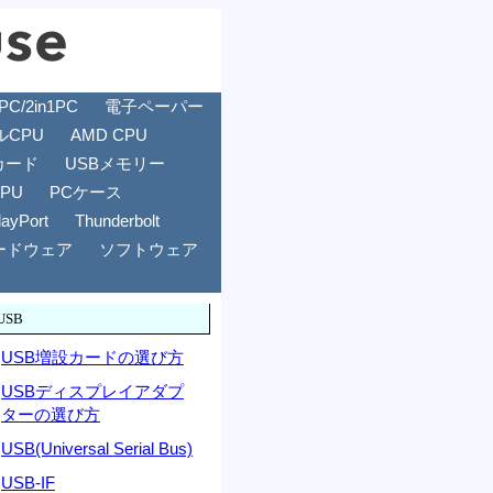
/2in1PC
電子ペーパー
ルCPU
AMD CPU
カード
USBメモリー
GPU
PCケース
layPort
Thunderbolt
ードウェア
ソフトウェア
USB
USB増設カードの選び方
USBディスプレイアダプ
ターの選び方
USB(Universal Serial Bus)
USB-IF