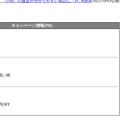
SB」の速度が分かりやすい表記に - PC Watch
(2022/10/03公開
キャンペーン情報(PR)
買い得
円OFF