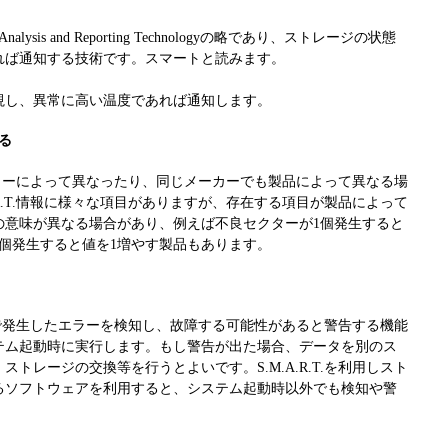
ing Analysis and Reporting Technologyの略であり、ストレージの状態
れば通知する技術です。スマートと読みます。
視し、異常に高い温度であれば通知します。
る
がメーカーによって異なったり、同じメーカーでも製品によって異なる場
.R.T.情報に様々な項目がありますが、存在する項目が製品によって
の意味が異なる場合があり、例えば不良セクターが1個発生すると
0個発生すると値を1増やす製品もあります。
レージで発生したエラーを検知し、故障する可能性があると警告する機能
テム起動時に実行します。もし警告が出た場合、データを別のス
トレージの交換等を行うとよいです。S.M.A.R.T.を利用しスト
るソフトウェアを利用すると、システム起動時以外でも検知や警