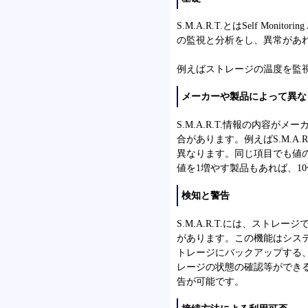
S.M.A.R.T.とはSelf Monitor
の監視と分析をし、異常があ
例えばストレージの温度を監
メーカーや製品によって異な
S.M.A.R.T.情報の内容
合があります。例えばS.M.A
異なります。同じ項目でも値
値を1増やす製品もあれば、1
検知と警告
S.M.A.R.T.には、スト
があります。この機能はシス
トレージにバックアップする、ス
レージの状態の確認等ができ
告が可能です。