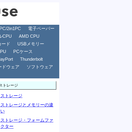
/2in1PC
電子ペーパー
ルCPU
AMD CPU
カード
USBメモリー
GPU
PCケース
layPort
Thunderbolt
ードウェア
ソフトウェア
ストレージ
ストレージ
ストレージとメモリーの違
い
ストレージ・フォームファ
クター