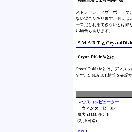
接続方法による利用可否
ストレージ、マザーボードがS.M
ない場合があります。例えば
ースだと利用できないとは限
い場合もあります。
S.M.A.R.T.とCrystalDisk
CrystalDiskInfoとは
CrystalDiskInfoと
です。S.M.A.R.T.情報を確認
マウスコンピューター
・ウィンターセール
最大50,000円OFF
(2月5日迄)
DELL