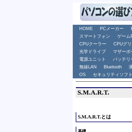
HOME
PCメーカー
スマートフォン
ゲーム
CPUクーラー
CPUグ
光学ドライブ
マザーボ
電源ユニット
バッテリ
無線LAN
Bluetooth
OS
セキュリティソフ
S.M.A.R.T.
S.M.A.R.T.とは
基礎