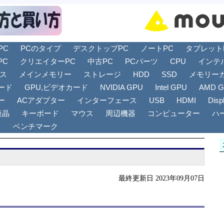
PC
PCのタイプ
デスクトップPC
ノートPC
タブレットPC
PC
クリエイターPC
中古PC
PCパーツ
CPU
インテ
リス
メインメモリー
ストレージ
HDD
SSD
メモリー
ード
GPU,ビデオカード
NVIDIA GPU
Intel GPU
AMD 
ー
ACアダプター
インターフェース
USB
HDMI
Disp
液晶
キーボード
マウス
周辺機器
コンピューター
ハ
ト
ベンチマーク
最終更新日 2023年09月07日