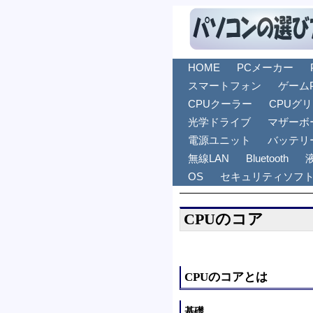
HOME
PCメーカー
スマートフォン
ゲーム
CPUクーラー
CPUグ
光学ドライブ
マザーボ
電源ユニット
バッテリ
無線LAN
Bluetooth
OS
セキュリティソフ
CPUのコア
CPUのコアとは
基礎