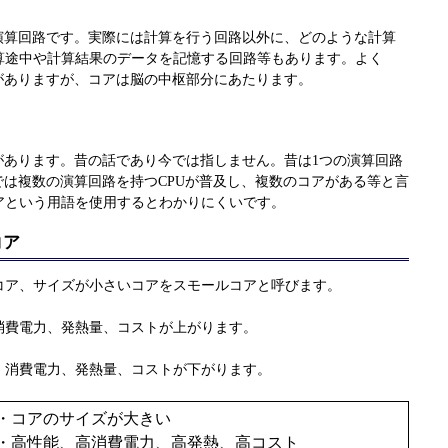
う演算回路です。実際には計算を行う回路以外に、どのような計算
算途中や計算結果のデータを記憶する回路等もあります。よく
がありますが、コアは脳の中枢部分にあたります。
があります。昔の話であり今では指しません。昔は1つの演算回路
では複数の演算回路を持つCPUが普及し、複数のコアがある等と言
アという用語を使用するとわかりにくいです。
コア
コア、サイズが小さいコアをスモールコアと呼びます。
消費電力、発熱量、コストが上がります。
、消費電力、発熱量、コストが下がります。
・コアのサイズが大きい
・高性能、高消費電力、高発熱、高コスト