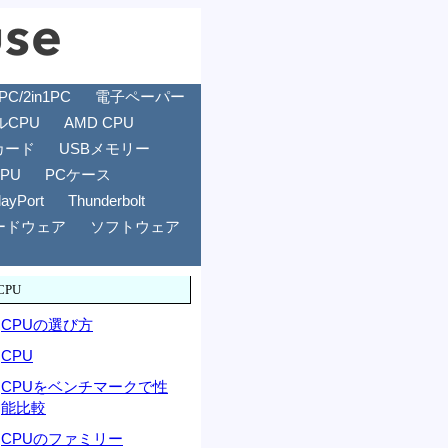
/2in1PC
電子ペーパー
ルCPU
AMD CPU
カード
USBメモリー
GPU
PCケース
layPort
Thunderbolt
ードウェア
ソフトウェア
CPU
CPUの選び方
CPU
CPUをベンチマークで性
能比較
CPUのファミリー