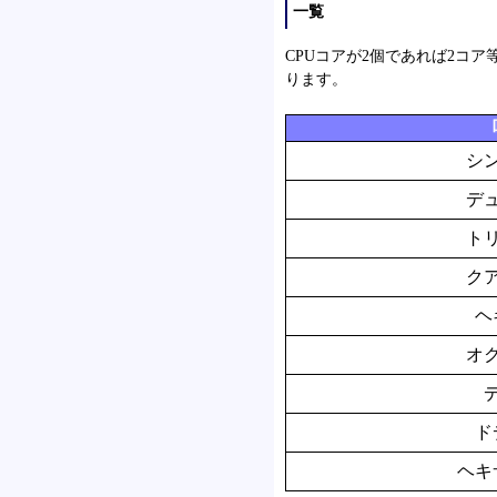
一覧
CPUコアが2個であれば2コ
ります。
シ
デ
ト
ク
ヘ
オ
ド
ヘキ