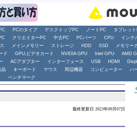
PC
PCのタイプ
デスクトップPC
ノートPC
タブレットPC
PC
クリエイターPC
中古PC
PCパーツ
CPU
インテ
リス
メインメモリー
ストレージ
HDD
SSD
メモリー
ード
GPU,ビデオカード
NVIDIA GPU
Intel GPU
AMD 
ー
ACアダプター
インターフェース
USB
HDMI
Disp
液晶
キーボード
マウス
周辺機器
コンピューター
ハ
ト
ベンチマーク
最終更新日 2023年09月07日